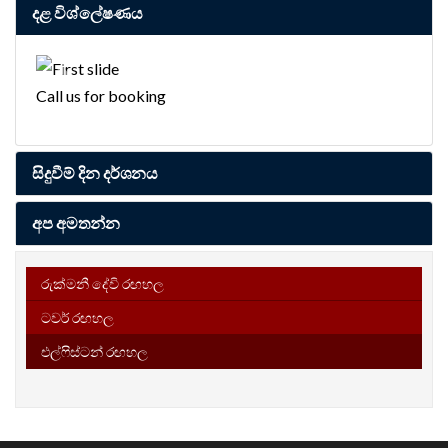
දළ විශ්ලේෂණය
Previous
Next
Call us for booking
සිදුවීම් දින දර්ශනය
අප අමතන්න
රුක්මනී දේවි රඟහල
ටවර් රඟහල
එල්ෆිස්ටන් රඟහල