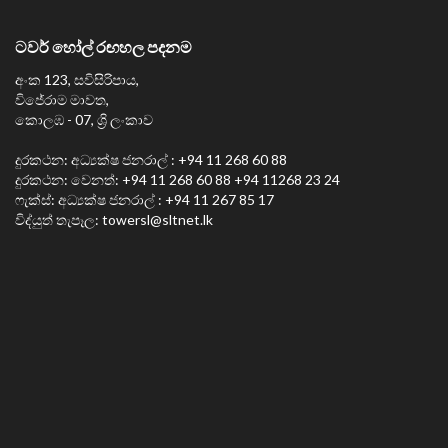
ටවර් හෝල් රඟහල පදනම
අංක 123, සවිසිරිපාය,
විජේරාම මාවත,
කොලඹ - 07, ශ්‍රි ලංකාව
දුරකථන: අධ්‍යක්ෂ ජනරාල් : +94 11 268 60 88
දුරකථන: වෙනත්: +94 11 268 60 88 +94 11268 23 24
ෆැක්ස්: අධ්‍යක්ෂ ජනරාල් : +94 11 267 85 17
විද්යුත් තැපෑල:
towersl@sltnet.lk